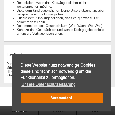
Respektiere, wenn das Kind/Jugendlicher nicht
weitersprechen möchte.
Biete dem Kind/Jugendlichen Deine Unterstützung an, aber
verspreche nichts Unmögliches!
Erkläre dem Kind/Jugendlichen, dass es gut war zu Dir
gekommen zu sein.
Dokumentiere, das Gespräch kurz (Wer, Wann, Wo, Was).
Schätze das Gespräch ein und wende Dich gegebenenfalls
an unsere Vertrauenspersonen.
Leitfaden
Der
Leitfaden
dient allen Trainern/-innen, Übungsleitern/-innen und
Diese Website nutzt notwendige Cookies,
Mitarbeitern/-innen des TSV Weißenhorn als Orientierung und
diese sind technisch notwendig um die
Hilfestellung, sowie zur Information für Vereinsmitglieder, Eltern und
Interessierte.
Funktionalität zu ermöglichen.
Unsere Datenschutzerklärung
Verstanden!
Copyright
Impressum
Verein