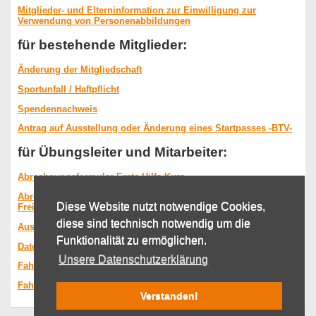
Mitglieder- und Elterninformation zur Einwilligung zur
Verwendung von Personenabbildungen
für bestehende Mitglieder:
Änderung der Mitgliedschaft
Sportunfall / Haftpflicht
Spendennachweis
Antrag auf Ausstellung oder Änderung eines Startpasses -BTV-
für Übungsleiter und Mitarbeiter:
Abrechnungsformular Erste-Hilfe-Kurs
Abrechnungsformular Übungsstunden inkl.
Diese Website nutzt notwendige Cookies,
Freibetragserklärung
diese sind technisch notwendig um die
Auslagenerstattung
Auslagenerstattung ausfüllbar
Funktionalität zu ermöglichen.
Datenblatt
Unsere Datenschutzerklärung
Fahrtkostenabrechnung Einzelfahrt
Fahrtkostenabrechnung Mehrfahrten
Verstanden!